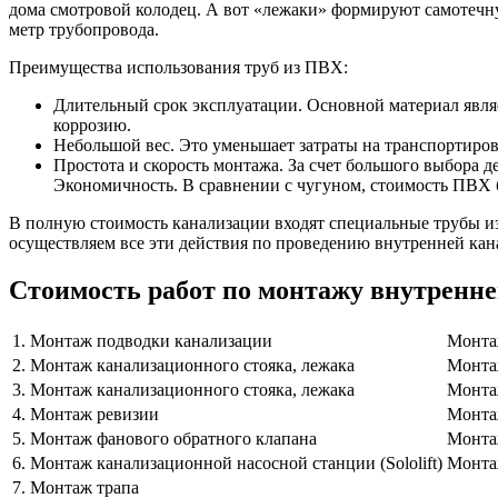
дома смотровой колодец. А вот «лежаки» формируют самотечную
метр трубопровода.
Преимущества использования труб из ПВХ:
Длительный срок эксплуатации. Основной материал являе
коррозию.
Небольшой вес. Это уменьшает затраты на транспортиро
Простота и скорость монтажа. За счет большого выбора 
Экономичность. В сравнении с чугуном, стоимость ПВХ 
В полную стоимость канализации входят специальные трубы и
осуществляем все эти действия по проведению внутренней кан
Стоимость работ по монтажу внутренн
1.
Монтаж подводки канализации
Монта
2.
Монтаж канализационного стояка, лежака
Монта
3.
Монтаж канализационного стояка, лежака
Монта
4.
Монтаж ревизии
Монта
5.
Монтаж фанового обратного клапана
Монта
6.
Монтаж канализационной насосной станции (Sololift)
Монта
7.
Монтаж трапа