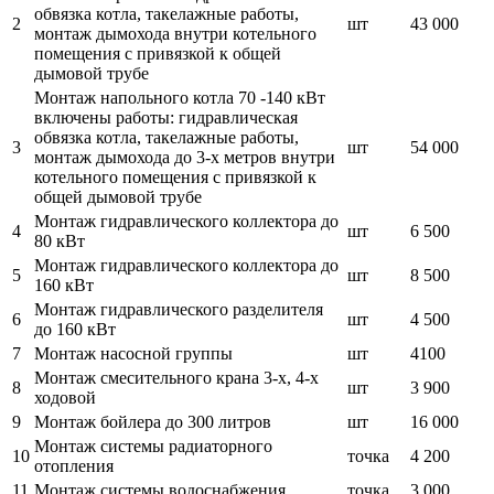
обвязка котла, такелажные работы,
2
шт
43 000
монтаж дымохода внутри котельного
помещения с привязкой к общей
дымовой трубе
Монтаж напольного котла 70 -140 кВт
включены работы: гидравлическая
обвязка котла, такелажные работы,
3
шт
54 000
монтаж дымохода до 3-х метров внутри
котельного помещения с привязкой к
общей дымовой трубе
Монтаж гидравлического коллектора до
4
шт
6 500
80 кВт
Монтаж гидравлического коллектора до
5
шт
8 500
160 кВт
Монтаж гидравлического разделителя
6
шт
4 500
до 160 кВт
7
Монтаж насосной группы
шт
4100
Монтаж смесительного крана 3-х, 4-х
8
шт
3 900
ходовой
9
Монтаж бойлера до 300 литров
шт
16 000
Монтаж системы радиаторного
10
точка
4 200
отопления
11
Монтаж системы водоснабжения
точка
3 000