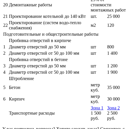
20
Демонтажные работы
стоимости
монтажных работ
21
Проектирование котельной до 140 кВт
шт.
25 000
Проектирование (систем водо-тепло
22
м2
120
снабжения)
Подготовительные и общестроительные работы
Пробивка отверстий в кирпиче
1
Диаметр отверстий до 50 мм
шт
800
2
Диаметр отверстий от 50 до 100 мм
шт
1 400
Пробивка отверстий в бетоне
3
Диаметр отверстий до 50 мм
шт
1 200
4
Диаметр отверстий от 50 до 100 мм
шт
1 900
Штробление
метр
5
Бетон
35 000
куб.
метр
6
Кирпич
30 000
куб.
Зона 1
Зона 2
Транспортные расходы
1 500
2 500
руб.
руб.
У вас появились вопросы? Хотите сделать заказ? Свяжитесь с