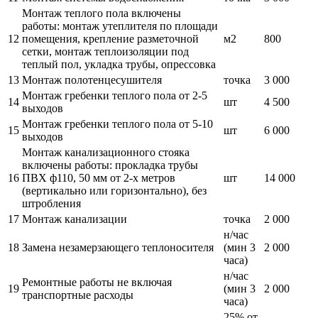
Монтаж теплого пола включены
работы: монтаж утеплителя по площади
12
помещения, крепление разметочной
м2
800
сетки, монтаж теплоизоляции под
теплый пол, укладка трубы, опрессовка
13
Монтаж полотенцесушителя
точка
3 000
Монтаж гребенки теплого пола от 2-5
14
шт
4 500
выходов
Монтаж гребенки теплого пола от 5-10
15
шт
6 000
выходов
Монтаж канализационного стояка
включены работы: прокладка трубы
16
ПВХ ф110, 50 мм от 2-х метров
шт
14 000
(вертикально или горизонтально), без
штробления
17
Монтаж канализации
точка
2 000
н/час
18
Замена незамерзающего теплоносителя
(мин 3
2 000
часа)
н/час
Ремонтные работы не включая
19
(мин 3
2 000
транспортные расходы
часа)
25% от